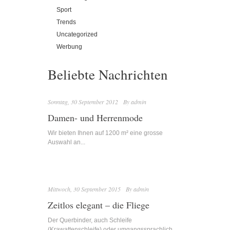
Sport
Trends
Uncategorized
Werbung
Beliebte Nachrichten
Sonntag, 30 September 2012
By
admin
Damen- und Herrenmode
Wir bieten Ihnen auf 1200 m² eine grosse
Auswahl an...
Mittwoch, 30 September 2015
By
admin
Zeitlos elegant – die Fliege
Der Querbinder, auch Schleife
(Krawattenschleife) oder umgangssprachlich