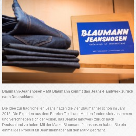
Blaumann-Jeanshosen –
Mit Blaumann kommt das Jeans-Handwerk zurück
nach Deutschland.
Die Idee zur traditionellen Jeans hatten die vier Blaumänner schon im Jahr
2013. Die Experten aus dem Bereich Textil und Medien fanden sich zusammen
und verschrieben sich der Vision, das Jeans-Handwerk zurück nach
Deutschland zu holen. Mit der Marke Blaumann-Jeanshosen haben Sie ein
einmaliges Produkt für Jeansliebhaber auf den Markt gebracht.