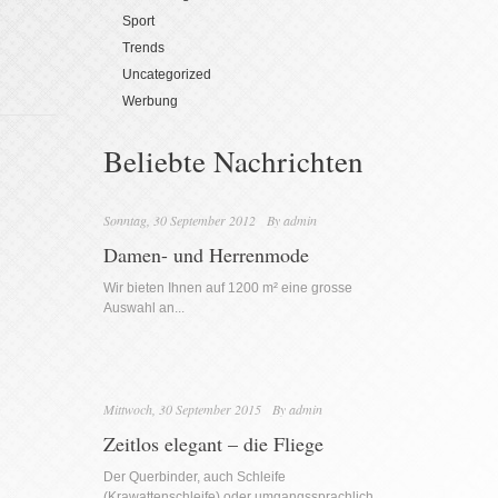
Sport
Trends
Uncategorized
Werbung
Beliebte Nachrichten
Sonntag, 30 September 2012
By
admin
Damen- und Herrenmode
Wir bieten Ihnen auf 1200 m² eine grosse
Auswahl an...
Mittwoch, 30 September 2015
By
admin
Zeitlos elegant – die Fliege
Der Querbinder, auch Schleife
(Krawattenschleife) oder umgangssprachlich