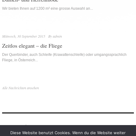
Wir bieten Ihnen auf 1200 m² eine grosse Auswahl an...
Mittwoch, 30 September 2015
By
admin
Zeitlos elegant – die Fliege
Der Querbinder, auch Schleife (Krawattenschleife) oder umgangssprachlich
Fliege, in Österreich...
Alle Nachrichten ansehen
News
Über uns
Kollektionen
Fashion
Sport
Veredelungen
Diese Website benutzt Cookies. Wenn du die Website weiter
Onlineshop
Kontakt
Datenschutz
Impressum