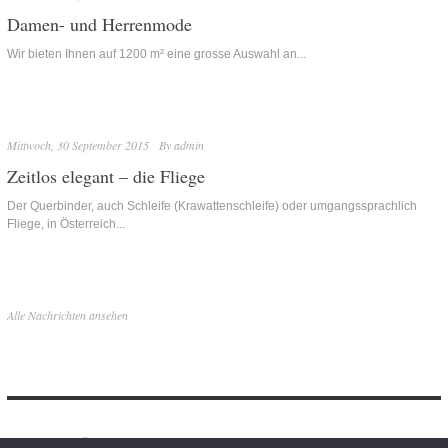
Damen- und Herrenmode
Wir bieten Ihnen auf 1200 m² eine grosse Auswahl an...
Mittwoch, 30 September 2015
By
admin
Zeitlos elegant – die Fliege
Der Querbinder, auch Schleife (Krawattenschleife) oder umgangssprachlich
Fliege, in Österreich...
Alle Nachrichten ansehen
News
Über uns
Kollektionen
Fashion
Sport
Veredelungen