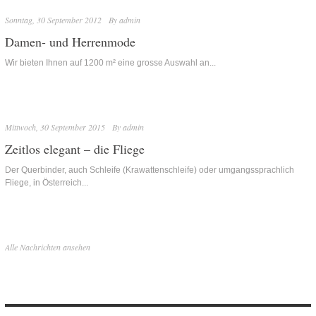
Sonntag, 30 September 2012
By
admin
Damen- und Herrenmode
Wir bieten Ihnen auf 1200 m² eine grosse Auswahl an...
Mittwoch, 30 September 2015
By
admin
Zeitlos elegant – die Fliege
Der Querbinder, auch Schleife (Krawattenschleife) oder umgangssprachlich
Fliege, in Österreich...
Alle Nachrichten ansehen