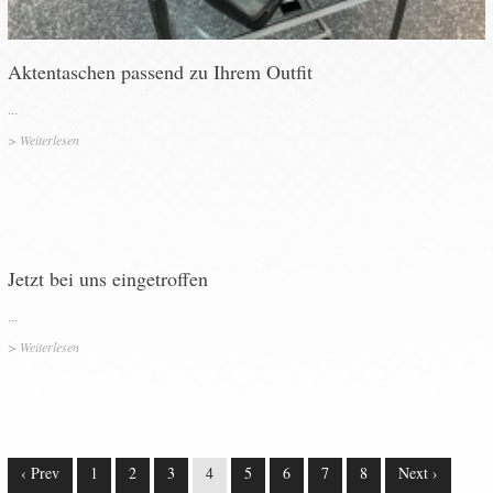
Aktentaschen passend zu Ihrem Outfit
...
>
Weiterlesen
Jetzt bei uns eingetroffen
...
>
Weiterlesen
‹ Prev
1
2
3
4
5
6
7
8
Next ›